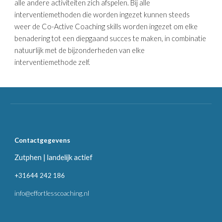
alle andere activiteiten zich afspelen. Bij alle
interventiemethoden die worden ingezet kunnen steeds
weer de Co-Active Coaching skills worden ingezet om elke
benadering tot een diepgaand succes te maken, in combinatie
natuurlijk met de bijzonderheden van elke
interventiemethode zelf.
Contactgegevens
Zutphen | landelijk actief
+31644 242 186
info@effortlesscoaching.nl