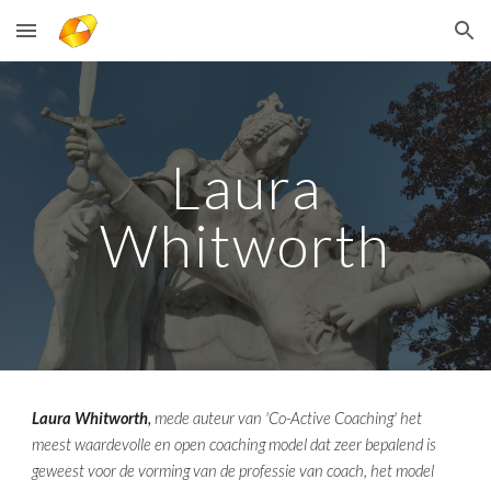
Skip to main content
Skip to navigation
Laura
Whitworth
Laura Whitworth
,
mede auteur van 'Co-Active Coaching' het
meest waardevolle en open coaching model dat zeer bepalend is
geweest voor de vorming van de professie van coach, het model