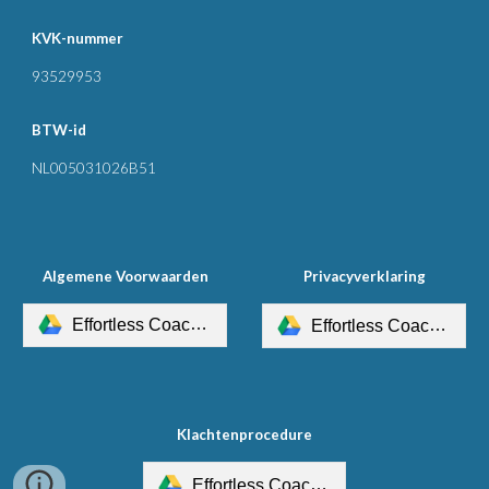
KVK-nummer
93529953
BTW-id
NL005031026B51
Algemene Voorwaarden
Privacyverklaring
Effortless Coach Opleiding Algemene Voorwaarden.pdf
Effortless Coach Opleiding Privacyverklaring.pdf
Klachtenprocedure
Effortless Coach Opleiding Klachtenprocedure.pdf